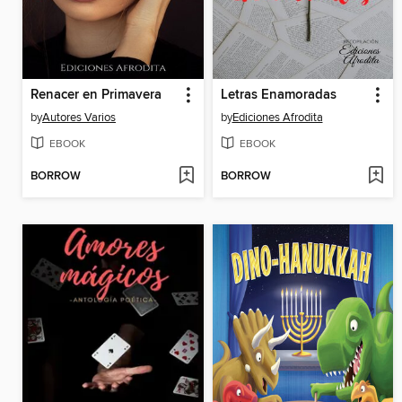
Renacer en Primavera
Letras Enamoradas
by
Autores Varios
by
Ediciones Afrodita
EBOOK
EBOOK
BORROW
BORROW