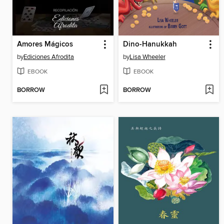
Amores Mágicos
Dino-Hanukkah
by
Ediciones Afrodita
by
Lisa Wheeler
EBOOK
EBOOK
BORROW
BORROW