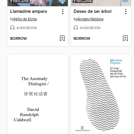
Llamadme amparo
Deseo de ser árbol
by
Niño de Elche
by
Ángelo Néstore
AUDIOBOOK
AUDIOBOOK
BORROW
BORROW