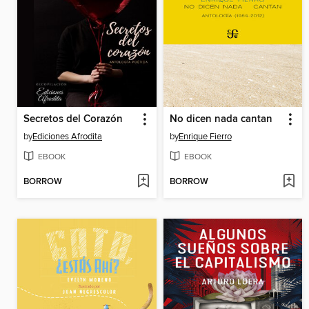
Secretos del Corazón
No dicen nada cantan
by
Ediciones Afrodita
by
Enrique Fierro
EBOOK
EBOOK
BORROW
BORROW