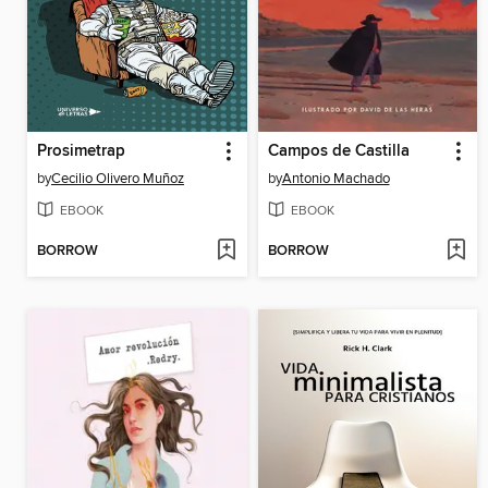
Prosimetrap
Campos de Castilla
by
Cecilio Olivero Muñoz
by
Antonio Machado
EBOOK
EBOOK
BORROW
BORROW