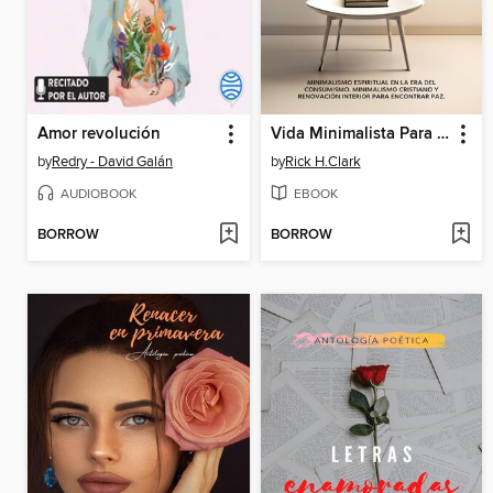
Amor revolución
Vida Minimalista Para Cristianos
by
Redry - David Galán
by
Rick H.Clark
AUDIOBOOK
EBOOK
BORROW
BORROW