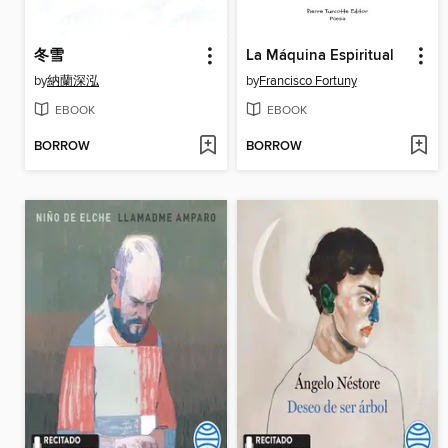
冬雪
La Máquina Espiritual
by
納蘭深泓
by
Francisco Fortuny
EBOOK
EBOOK
BORROW
BORROW