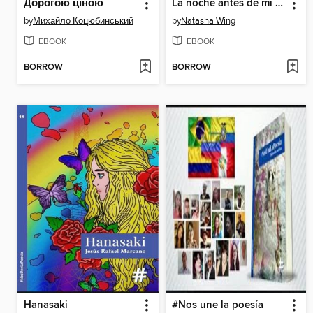
Дорогою ціною
La noche antes de mi cumpleaños
by
Михайло Коцюбинський
by
Natasha Wing
EBOOK
EBOOK
BORROW
BORROW
Hanasaki
#Nos une la poesía