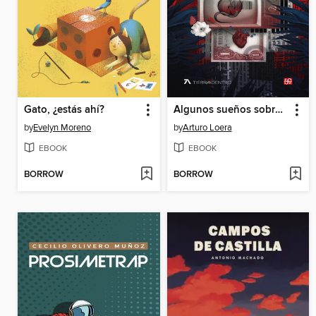
Gato, ¿estás ahí?
Algunos sueños sobre el capitalismo
by
Evelyn Moreno
by
Arturo Loera
EBOOK
EBOOK
BORROW
BORROW