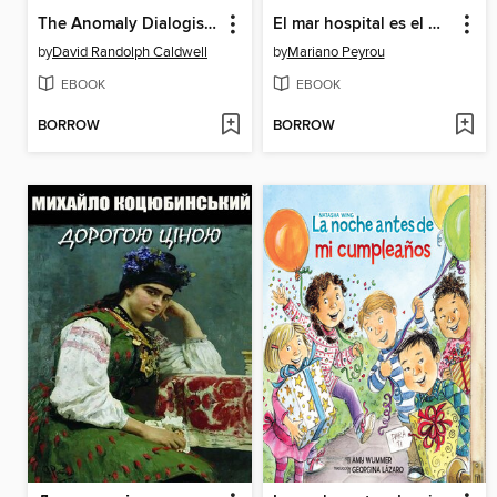
The Anomaly Dialogist /异常对话者
El mar hospital es el mar aeropuerto
by
David Randolph Caldwell
by
Mariano Peyrou
EBOOK
EBOOK
BORROW
BORROW