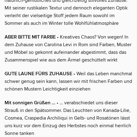
natürlich-gemütliches und gleichzeitig stilvolles Zuhause.
Mit seiner rustikalen Textur und dennoch eleganten Optik
verleiht der vielseitige Stoff jedem Raum sowohl im
Sommer als auch im Winter tolle Wohlfühlatmosphäre
ABER BITTE MIT FARBE
• Kreatives Chaos? Von wegen! In
dem Zuhause von Carolina Levi in Rom sind Farben, Muster
und Möbel so gekonnt aufeinander abgestimmt, dass das
Zusammenspiel wie aus dem Ärmel geschüttelt wirkt
GUTE LAUNE FÜRS ZUHAUSE
• Weil das Leben manchmal
schwer genug sein kann, lassen wir mit frischen Farben und
schönen Mustern Leichtigkeit einziehen
Mit sonnigen Grüßen …
• … verabschiedet uns dieser
Strauß in den Spätsommer. Das Leuchten von Kanada-Lilie,
Cosmea, Craspedia Archiliqui in Gelb- und Rosatönen lässt
uns kurz vor dem Einzug des Herbstes noch einmal herrlich
Sonne tanken