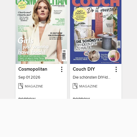
Cosmopolitan
Couch DIY
Sep 01 2026
Die schönsten DIY-Ideen für zu Hause
MAGAZINE
MAGAZINE
BORROW
BORROW